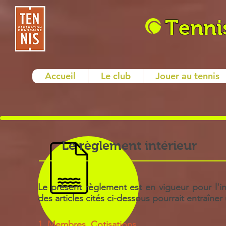
Tenni
Accueil
Le club
Jouer au tennis
Le règlement intérieur
Le présent règlement est en vigueur pour l'in
des articles cités ci-dessous pourrait entraîner
1. Membres, Cotisations